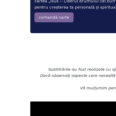
cartea „Isus – Liderul drumului cel bun”
pentru creșterea ta personală și spiritua
comandă carte
Subtitrările au fost realizate cu a
Dacă observați aspecte care necesită
Vă mulțumim pentr