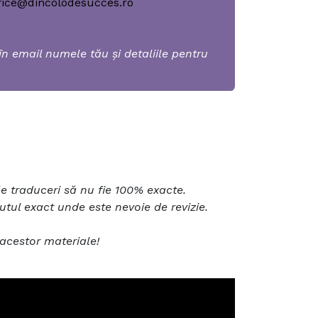
fice@dincolodesucces.ro
n email numele tău și detaliile pentru
ele traduceri să nu fie 100% exacte.
ul exact unde este nevoie de revizie.
acestor materiale!