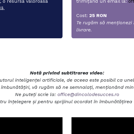
, o resursă valoroasă
trimițând un email la:
of
lă.
Cost:
25 RON
Te rugăm să menționezi î
livrare.
Notă privind subtitrarea video:
jutorul inteligenței artificiale, de aceea este posibil ca un
 îmbunătățiri, vă rugăm să ne semnalați, menționând minut
Ne puteți scrie la:
office@dincolodesucces.ro
u înțelegere și pentru sprijinul acordat în îmbunătățirea 