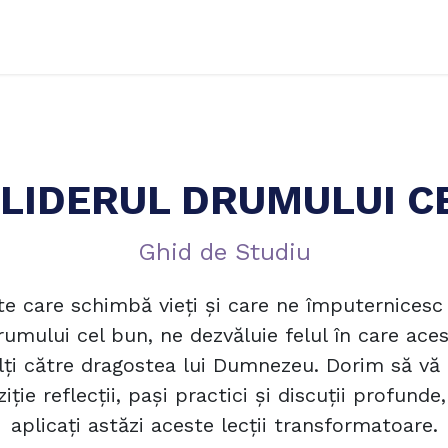
ă
Despre Equip
Echipa de leadership
Cum devin facili
, LIDERUL DRUMULUI C
Ghid de Studiu
 care schimbă vieți și care ne împuternicesc
rumului cel bun, ne dezvăluie felul în care ace
alți către dragostea lui Dumnezeu. Dorim să vă 
ie reflecții, pași practici și discuții profunde,
aplicați astăzi aceste lecții transformatoare.