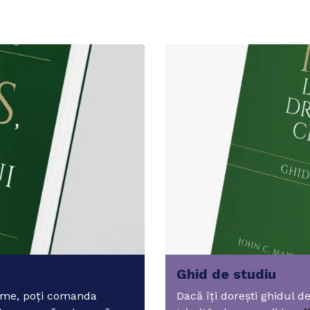
Ghid de studiu
zime, poți comanda
Dacă îți dorești ghidul d