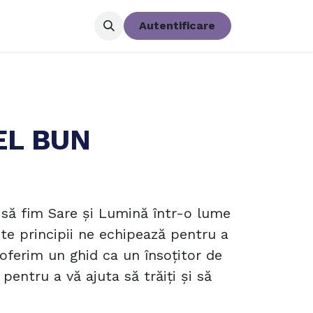
tator
Donează
Autentificare
EL BUN
 să fim Sare și Lumină într-o lume
ste principii ne echipează pentru a
oferim un ghid ca un însoțitor de
 pentru a vă ajuta să trăiți și să