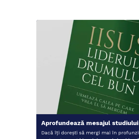
Aprofundează mesajul studiului
Dacă îți dorești să mergi mai în profun