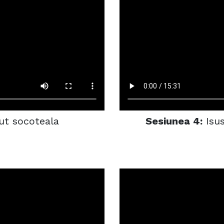
ut socoteala
Sesiunea 4:
Isus