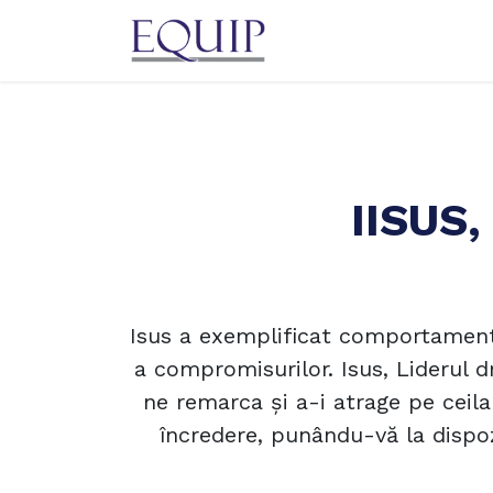
Sari la conținut
Acas
IISUS
Isus a exemplificat comportamente
a compromisurilor. Isus, Liderul d
ne remarca și a-i atrage pe ceil
încredere, punându-vă la dispoziț