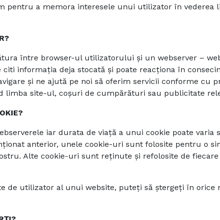
nim pentru a memora interesele unui utilizator în vederea li
R?
gătura între browser-ul utilizatorului și un webserver – 
iti informația deja stocată și poate reacționa în consecinț
vigare și ne ajută pe noi să oferim servicii conforme cu pre
ind limba site-ul, coșuri de cumpărături sau publicitate rel
OKIE?
bserverele iar durata de viață a unui cookie poate varia 
ionat anterior, unele cookie-uri sunt folosite pentru o si
ostru. Alte cookie-uri sunt reținute și refolosite de fiecar
 de utilizator al unui website, puteți să ștergeți în oric
RȚI?