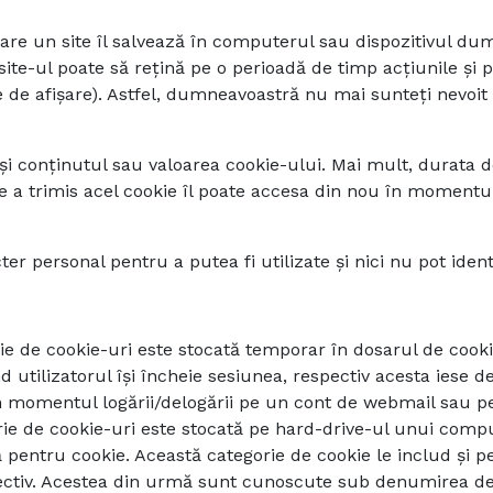
care un site îl salvează în computerul sau dispozitivul d
, site-ul poate să rețină pe o perioadă de timp acțiunile și
 de afișare). Astfel, dumneavoastră nu mai sunteți nevoit s
și conținutul sau valoarea cookie-ului. Mai mult, durata d
a trimis acel cookie îl poate accesa din nou în momentul î
er personal pentru a putea fi utilizate și nici nu pot identi
ie de cookie-uri este stocată temporar în dosarul de cookie
utilizatorul își încheie sesiunea, respectiv acesta iese d
 momentul logării/delogării pe un cont de webmail sau pe 
rie de cookie-uri este stocată pe hard-drive-ul unui comp
 pentru cookie. Această categorie de cookie le includ și p
pectiv. Acestea din urmă sunt cunoscute sub denumirea de „