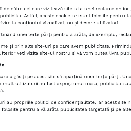
i de către cel care vizitează site-ul a unei reclame online,
blicitar. Astfel, aceste cookie-uri sunt folosite pentru ta
ire la conținutul vizualizat, nu și despre utilizatori.
inând unei terțe părți pentru a arăta, de exemplu, reclam
e și prin alte site-uri pe care avem publicitate. Primindu
ulterior veți vizita site-ul nostru și vă vom putea livra pu
te
care o găsiți pe acest site să aparțină unor terțe părți. Une
 mult utilizatorii au fost expuși unui mesaj publicitar s
ă.
au propriile politici de confidențialitate, iar acest site 
fi folosite pentru a vă arăta publicitatea targetată și pe al