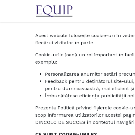
Sari la conținut
Acas
Acest website folosește cookie-uri în veder
fiecărui vizitator în parte.
Cookie-urile joacă un rol important în facil
exemplu:
Personalizarea anumitor setări precum c
Feedback pentru deținătorul site-ului, 
pentru dumneavoastră, mai eficient și
Îmbunătățesc eficiența publicității onl
Prezenta Politică privind fișierele cookie-u
scop informarea utilizatorilor acestei pagi
DINCOLO DE SUCCES în contextul navigării u
CE SUNT COOKIE-URILE?