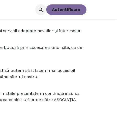
tator
Donează
Autentificare
servicii adaptate nevoilor și intereselor
r se bucură prin accesarea unui site, ca de
cât să putem să îl facem mai accesibil
ând site-ul nostru;
nformațiile prezentate în continuare au ca
trarea cookie-urilor de către ASOCIAŢIA