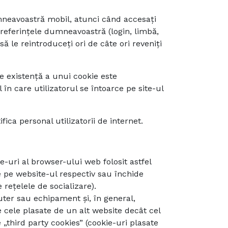
umneavoastră mobil, atunci când accesați
 preferințele dumneavoastră (login, limbă,
ă le reintroduceți ori de câte ori reveniți
e existență a unui cookie este
n care utilizatorul se întoarce pe site-ul
fica personal utilizatorii de internet.
-uri al browser-ului web folosit astfel
e pe website-ul respectiv sau închide
rețelele de socializare).
uter sau echipament și, în general,
e cele plasate de un alt website decât cel
third party cookies” (cookie-uri plasate