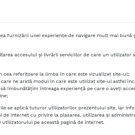
ă
Despre Equip
Echipa de leadership
Cum devin facili
ea furnizării unei experiențe de navigare mult mai bună și 
itarea accesului și livrării serviciilor de care un utilizato
ea referitoare la limba în care este vizualizat site-ul;
care ne arată modul în care este utilizat site-ul astfel în
 să îmbunătățim întreaga experiență pe care o aveți acces
ine;
rile se aplică tuturor utilizatorilor prezentului site, iar i
ni de internet cu privire la plasarea, utilizarea și adminis
tilizatorului pe această pagină de internet.