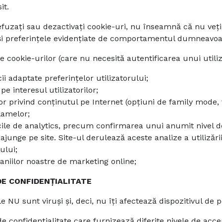
it.
fuzați sau dezactivați cookie-uri, nu înseamnă că nu veți 
și preferințele evidențiate de comportamentul dumneavoas
e cookie-urilor (care nu necesită autentificarea unui utili
ii adaptate preferințelor utilizatorului;
e interesul utilizatorilor;
lor privind conținutul pe Internet (opțiuni de family mode, 
lamelor;
ile de analytics, precum confirmarea unui anumit nivel de 
 ajunge pe site. Site-ul derulează aceste analize a utilizări
ului;
niilor noastre de marketing online;
DE CONFIDENȚIALITATE
e NU sunt viruși și, deci, nu îți afectează dispozitivul de 
de confidențialitate care furnizează diferite nivele de acce