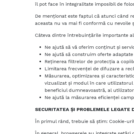
îl pot face în integralitate imposibil de folos
De menționat este faptul că atunci când re
aceasta nu va mai fi conformă cu nevoile 
Câteva dintre întrebuințările importante al
Ne ajută să vă oferim conținut și servic
Ne ajută să construim oferte adaptate p
Reținerea filtrelor de protecția a copii
Limitarea frecvenței de difuzare a rec
Măsurarea, optimizarea și caracteristic
vizualizat și modul în care utilizatorul
beneficiul dumneavoastră, al utilizator
Ne ajută la măsurarea eficienței campa
SECURITATEA ȘI PROBLEMELE LEGATE 
În primul rând, trebuie să știm: Cookie-uril
În general, browserele au integrate setări 