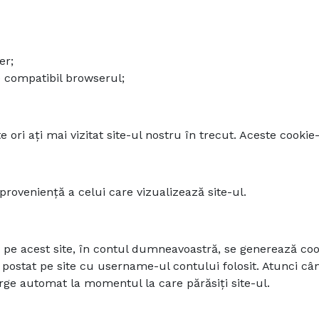
er;
e compatibil browserul;
ori ați mai vizitat site-ul nostru în trecut. Aceste cookie-u
proveniență a celui care vizualizează site-ul.
i pe acest site, în contul dumneavoastră, se generează c
 postat pe site cu username-ul contului folosit. Atunci c
terge automat la momentul la care părăsiți site-ul.