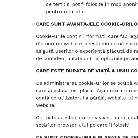
de terți) și pot fi folosite în mod ano
pentru utilizatori.
CARE SUNT AVANTAJELE COOKIE-URILO
Cookie-urile conțin informații care fac le
din nou un website, acesta din urmă poate c
asigură userilor o experiență plăcută de na
de confidențialitate online, opțiunile priv
CARE ESTE DURATA DE VIAȚĂ A UNUI CO
De administrarea cookie-urilor se ocupă we
care acesta a fost plasat. Așa cum am menț
odată ce utilizatorul a părăsit website-ul n
website.
Cu toate acestea, dumneavoastră în calitate
setărilor browser-ului pe care îl folosiți.
CE SUNT COOKIE-URILE PLASATE DE TE