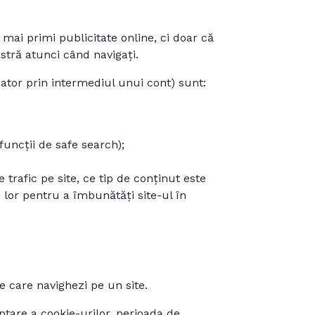
mai primi publicitate online, ci doar că
tră atunci când navigați.
zator prin intermediul unui cont) sunt:
funcții de safe search);
trafic pe site, ce tip de conținut este
i lor pentru a îmbunătăți site-ul în
pe care navighezi pe un site.
ptare a cookie-urilor, perioada de