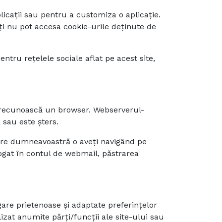
licații sau pentru a customiza o aplicație.
rți nu pot accesa cookie-urile deținute de
tru rețelele sociale aflat pe acest site,
ă recunoască un browser. Webserverul-
 sau este șters.
are dumneavoastră o aveți navigând pe
logat în contul de webmail, păstrarea
gare prietenoase și adaptate preferințelor
lizat anumite părți/funcții ale site-ului sau