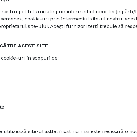
nostru pot fi furnizate prin intermediul unor terțe părți/f
 asemenea, cookie-uri prin intermediul site-ul nostru, ace
prietarul site-ului. Acești furnizori terți trebuie să respec
 CĂTRE ACEST SITE
a cookie-uri în scopuri de:
te
tilizează site-ul astfel încât nu mai este necesară o nouă 