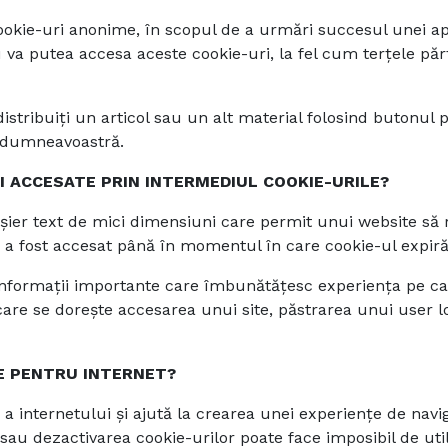
e cookie-uri anonime, în scopul de a urmări succesul unei ap
u va putea accesa aceste cookie-uri, la fel cum terțele pă
ibuiți un articol sau un alt material folosind butonul pen
ea dumneavoastră.
ȘI ACCESATE PRIN INTERMEDIUL COOKIE-URILE?
fișier text de mici dimensiuni care permit unui website s
 a fost accesat până în momentul în care cookie-ul expiră
nformații importante care îmbunătățesc experiența pe c
 care se dorește accesarea unui site, păstrarea unui user 
E PENTRU INTERNET?
ă a internetului și ajută la crearea unei experiențe de navi
a sau dezactivarea cookie-urilor poate face imposibil de uti